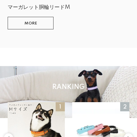
マーガレット胴輪リードM
MORE
RANKING
1
2