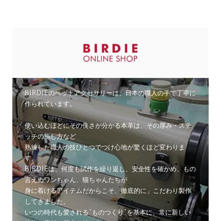
CONCEPT
BIRDIEのペットアクセサリーは、日本の職人の手で丁寧に
作られています。
使い込むほどにその良さが分かる本革は、その厚み・ステ
ッチの施し方など
熟練した職人の技ひとつでつけ心地が驚くほど変わりま
す。
BIRDIEは、何度も試作を繰り返し、安全性を確かめ、もの
言えぬワンちゃん、猫ちゃんたちが
身に着けるアイテムだからこそ、徹底的に」こだわり製作
してきました。
いつの時代も愛される”ものつくり”を基本に、常に新しい