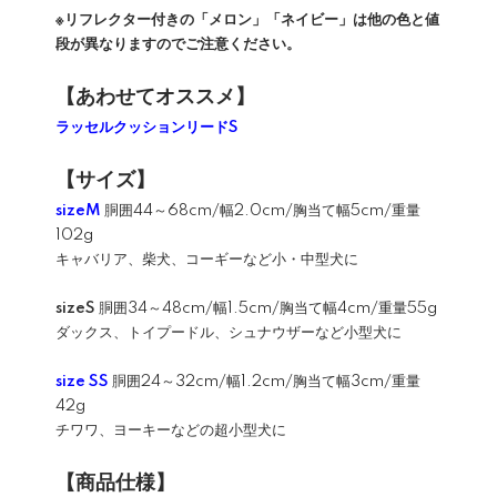
※リフレクター付きの「メロン」「ネイビー」は他の色と値
段が異なりますのでご注意ください。
【あわせてオススメ】
ラッセルクッションリードS
【サイズ】
sizeM
胴囲44～68cm/幅2.0cm/胸当て幅5cm/重量
102g
キャバリア、柴犬、コーギーなど小・中型犬に
sizeS
胴囲34～48cm/幅1.5cm/胸当て幅4cm/重量55g
ダックス、トイプードル、シュナウザーなど小型犬に
size SS
胴囲24～32cm/幅1.2cm/胸当て幅3cm/重量
42g
チワワ、ヨーキーなどの超小型犬に
【商品仕様】