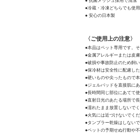
● 抗菌メッシュ採用で清潔
●冷蔵・冷凍どちらでも使
● 安心の日本製
〈ご使用上の注意〉
●本品はペット専用です。
●金属アレルギーまたは皮
●破損や事故防止のため飼
●保冷材は安全性に配慮し
●硬いものや尖ったもので
●ジェルパッドを直接肌に
●長時間同じ部位にあてて
●直射日光のあたる場所で
●濡れたまま放置しないで
●火気には近づけないでく
●タンブラー乾燥はしない
●ペットの予期せぬ行動や不