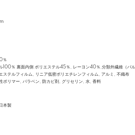
cm
0％
0％ 裏面内側 ポリエステル45％, レーヨン40％,分類外繊維（パル
リエステルフィルム, リニア低密ポリエチレンフィルム, アルミ, 不織布
, パラベン, 防カビ剤, グリセリン, 水, 香料
：日本製