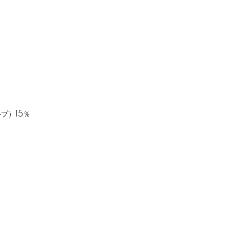
プ）15％