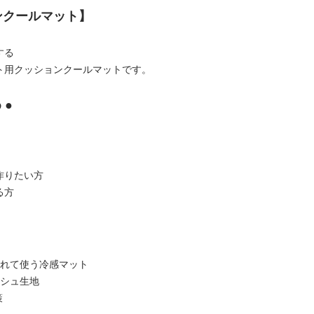
ンクールマット】
する
ト用クッションクールマットです。
 ●
作りたい方
る方
入れて使う冷感マット
ッシュ生地
策