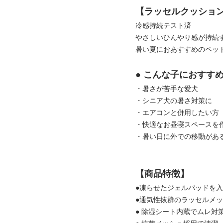
【ラッセルクッショ
冷感持続テスト済
やさしいひんやり感が持続
暑い夏におあすすめのペッ
● こんな子におすすめ
・暑さが苦手な愛犬
・シニア犬の暑さ対策に
・エアコンと併用したい方
・快適なお昼寝スペースを
・暑い日に外での移動があ
【商品特徴】
●凍らせたジェルパッドを
●通気性抜群のラッセルメ
● 除湿シート内蔵でムレ対