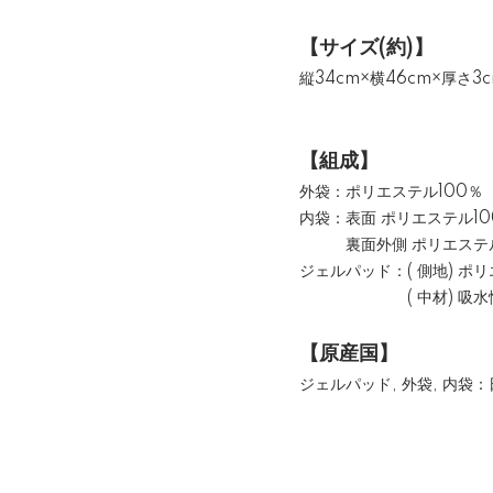
【サイズ(約)】
縦34cm×横46cm×厚さ3
【組成】
外袋：ポリエステル100％
内袋：表面 ポリエステル10
裏面外側 ポリエステル10
ジェルパッド：( 側地) ポ
( 中材) 吸水性ポリマー
【原産国】
ジェルパッド, 外袋, 内袋