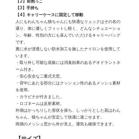
【2】前抱っこ
【3】手持ち
【4】キャリーケースに固定して移動
人にもわんちゃん猫ちゃんにも快適なリュックはその名の
通り、体に優しくフィットし軽く、どんなシチュエーショ
ン、年齢、性別の方にも喜んでいただけるキャリーバッグ
です。
裏に水が浸透しない防水加工を施したナイロンを使用して
います。
・取り外し可能な底板には消臭効果のあるデオドラントネ
ーム付き。
・安心安全な二重式天窓。
・背中にあたる部分にはクッション性のあるメッシュ素材
を使用。
・カラビナが付きました。
・ロゴネームは反射素材。
外側はかっちりした形状を保ち、しっかりとした底はわん
ちゃん、猫ちゃんが安定して快適に過ごせます。
両側のメッシュ窓から外が見え、通気も確保できます。