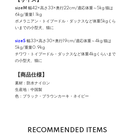
【サイズ】
sizeM
幅42×高さ33×奥行22cm/適応体重～5kg 猫は
6kg/重量1.1kg
ポメラニアン・トイプードル・ダックスなど体重5kgくら
いまでの小型犬、猫に
sizeS
幅33×高さ30×奥行19cm/適応体重～4kg 猫は
5kg/重量0.9kg
チワワ・トイプードル・ダックスなど体重4kgくらいまで
の小型犬、猫に
【商品仕様】
素材：防水ナイロン
生産地：中国製
色：ブラック・ブラウンカーキ・ネイビー
RECOMMENDED ITEMS