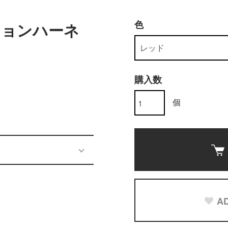
色
ションハーネ
購入数
個
AD