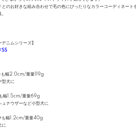
ドとのお好きな組み合わせで毛の色にぴったりなカラーコーディネート
具。
。
。
ーデニムシリーズ】
SS
も幅2.0cm/重量119g
中型犬に
も幅1.5cm/重量69g
シュナウザーなど小型犬に
ひも幅1.2cm/重量40g
犬に