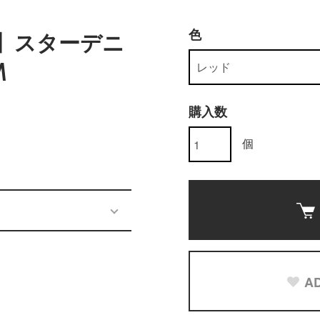
色
F】スターデニ
M
購入数
個
AD