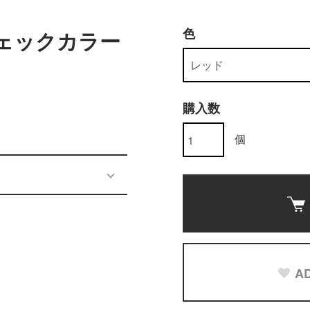
色
チェックカラー
購入数
個
AD