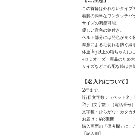
【ご注意】
この首輪は外れないタイプ
着脱の簡単なワンタッチバ
サイズの調節可能。
優しい音色の鈴付き。
ベルト部分には発色が良く
摩擦による毛切れを防ぐ縁
体重1kg以上の猫ちゃんに
※セミオーダー商品のため
サイズなどご心配な時はお
【名入れについて】
2行まで。
1行目文字数：（ペット名）
2行目文字数：（電話番号）
文字種：ひらがな・カタカ
お届け：約3週間
購入画面の「備考欄」に、
【記入例】