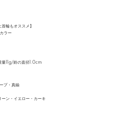
止首輪もオススメ】
クカラー
重量11g/鈴の直径1.0cm
テープ・真鍮
リーン・イエロー・カーキ