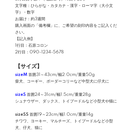
文字種：ひらがな・カタカナ・漢字・ローマ字（大小文
字）・数字
お届け：約3週間
購入画面の「備考欄」に、ご希望の刻印内容をご記入くだ
さい。
【記入例】
1行目：石原コロン
2行目：090-1234-5678
【サイズ】
sizeM
首囲31～43cm/幅2.0cm/重量50g
柴犬、コーギー、ボーダーコリーなど中型犬に仔犬に
sizeS
首囲24～31cm/幅1.5cm/重量28g
シュナウザー、ダックス、トイプードルなど小型犬や猫に
sizeSS
首囲19～23cm/幅1.0cm/重量14g
チワワ、ヨーキー、マルチーズ、トイプードルなど小型
犬、仔犬、猫に