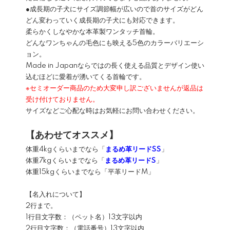
●成長期の子犬にサイズ調節幅が広いので首のサイズがどん
どん変わっていく成長期の子犬にも対応できます。
柔らかくしなやかな本革製ワンタッチ首輪。
どんなワンちゃんの毛色にも映える5色のカラーバリエーシ
ョン。
Made in Japanならではの長く使える品質とデザイン使い
込むほどに愛着が湧いてくる首輪です。
※セミオーダー商品のため大変申し訳ございませんが返品は
受け付けておりません。
サイズなどご心配な時はお気軽にお問い合わせください。
【あわせてオススメ】
体重4kgくらいまでなら「
まるめ革リードSS
」
体重7kgくらいまでなら「
まるめ革リードS
」
体重15kgくらいまでなら「平革リードM」
【名入れについて】
2行まで。
1行目文字数：（ペット名）13文字以内
2行目文字数：（電話番号）13文字以内