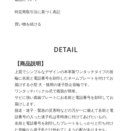
特定商取引法に基づく表記
買い物を続ける
DETAIL
【商品説明】
上質でシンプルなデザインの本革製ワンタッチタイプの首
輪に名前と電話番号を刻印したネームプレートを付けてお
届けする小型 犬・猫用の迷子防止首輪です。
ワンタッチバックル式で着脱が簡単。
サビに強い真鍮プレートにお名前と電話番号を刻印してお
届けします。
脱走・迷子・緊急の災害時などの万が一に備えて名前と電
話番号の入った迷子札は常時身に付けてあげたいもの。
名前と電話番号を刻印したプレートをしっかりと打ち付け
た首輪なら迷子札だけ外れてしまう心配がありません。