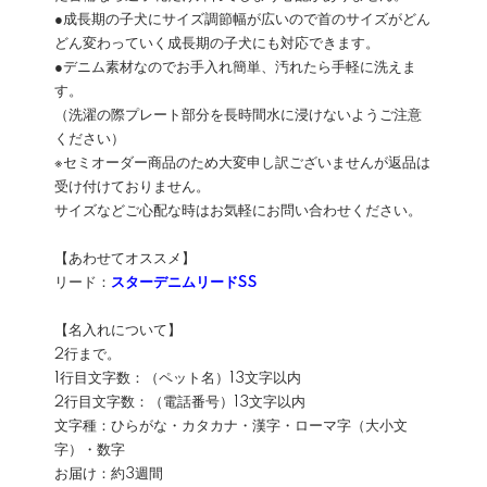
●成長期の子犬にサイズ調節幅が広いので首のサイズがどん
どん変わっていく成長期の子犬にも対応できます。
●デニム素材なのでお手入れ簡単、汚れたら手軽に洗えま
す。
（洗濯の際プレート部分を長時間水に浸けないようご注意
ください）
※セミオーダー商品のため大変申し訳ございませんが返品は
受け付けておりません。
サイズなどご心配な時はお気軽にお問い合わせください。
【あわせてオススメ】
リード：
スターデニムリードSS
【名入れについて】
2行まで。
1行目文字数：（ペット名）13文字以内
2行目文字数：（電話番号）13文字以内
文字種：ひらがな・カタカナ・漢字・ローマ字（大小文
字）・数字
お届け：約3週間