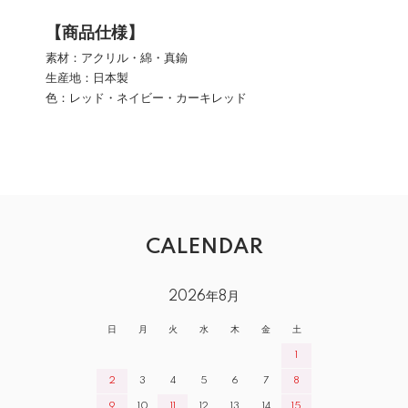
【商品仕様】
素材：アクリル・綿・真鍮
生産地：日本製
色：レッド・ネイビー・カーキレッド
CALENDAR
2026年8月
日
月
火
水
木
金
土
1
2
3
4
5
6
7
8
9
10
11
12
13
14
15