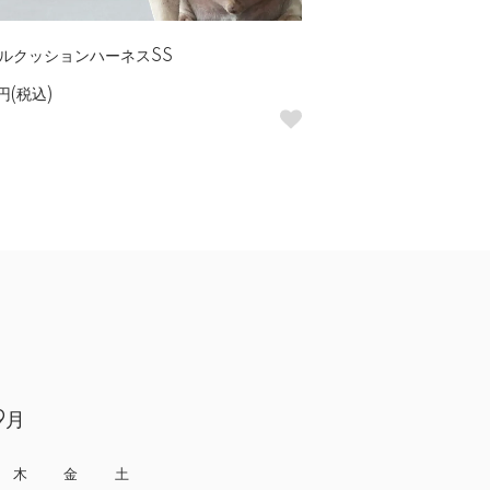
ルクッションハーネスSS
0円(税込)
9月
木
金
土