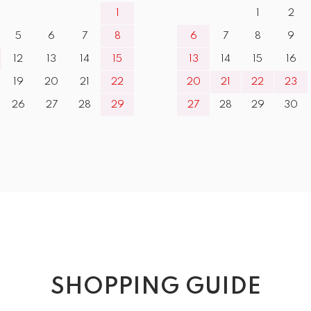
1
1
2
5
6
7
8
6
7
8
9
12
13
14
15
13
14
15
16
19
20
21
22
20
21
22
23
26
27
28
29
27
28
29
30
SHOPPING GUIDE