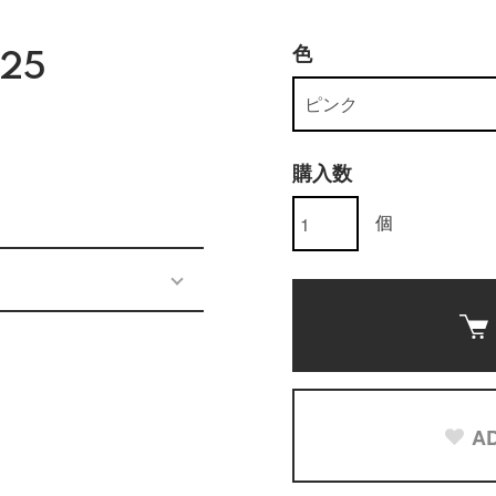
色
25
購入数
個
AD