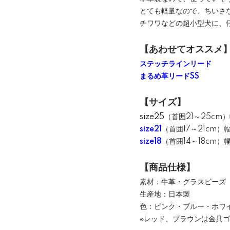
とても軽量なので、ちいさ
チワワなどの超小型犬に、
【あわせてオススメ
ステッチラインリード
まるめ革リードSS
【サイズ】
size25
（首囲21～25cm）
size21
（首囲17～21cm）幅
size18
（首囲14～18cm）
【商品仕様】
素材：牛革・グラスビーズ
生産地：日本製
色：ピンク・ブルー・ホワ
※レッド、ブラウンは金具