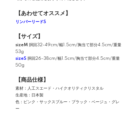
【あわせてオススメ】
リンバーリードS
【サイズ】
sizeM
胴回32-49cm/幅1.5cm/胸当て部分4.5cm/重量
53g
sizeS
胴回26-38cm/幅1.5cm/胸当て部分4.5cm/重量
50g
【商品仕様】
素材：人工スエード・ハイクオリティクリスタル
生産地：日本製
色：ピンク・サックスブルー・ブラック・ベージュ・グレ
ー