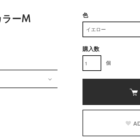
色
カラーM
購入数
個
AD