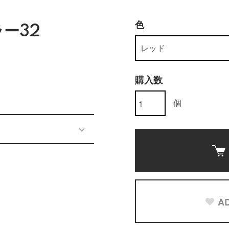
色
ー32
購入数
個
AD