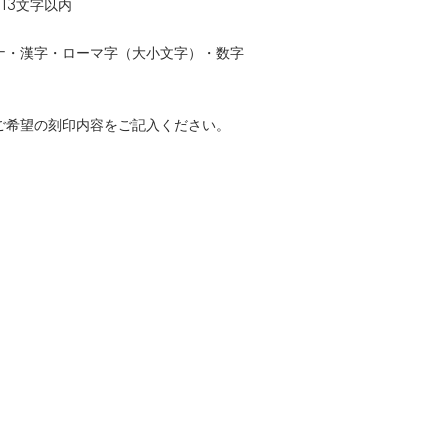
13文字以内
ナ・漢字・ローマ字（大小文字）・数字
ご希望の刻印内容をご記入ください。
】